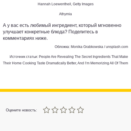
Hannah Loewentheil, Getty Images
Athymia
А у вас есть любимый ингредиент, который мгновенно
улучшает конкретные блюда? Поделитесь в
комментариях ниже.
Обложка:
Monika Grabkowska
/
unsplash.com
Источник статьи:
People Are Revealing The Secret Ingredients That Make
Their Home Cooking Taste Dramatically Better, And I’m Memorizing All Of Them
0
1
2
3
4
5
Оцените новость: