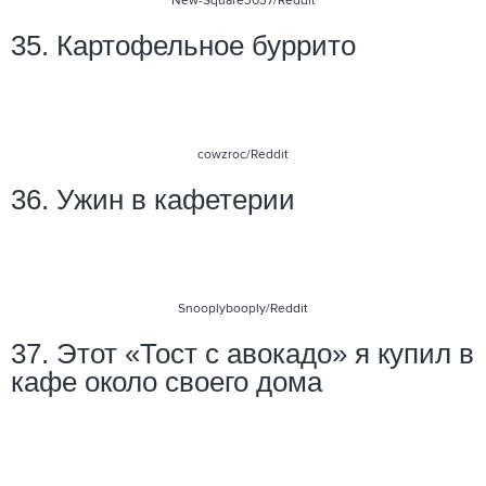
New-Square3037
/Reddit
35. Картофельное буррито
cowzroc
/Reddit
36. Ужин в кафетерии
Snooplybooply
/Reddit
37. Этот «Тост с авокадо» я купил в
кафе около своего дома