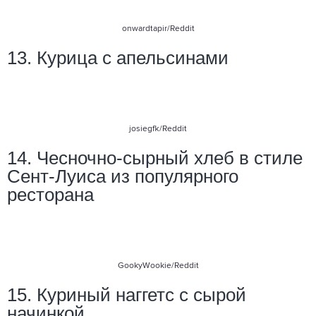
onwardtapir
/Reddit
13. Курица с апельсинами
josiegfk
/Reddit
14. Чесночно-сырный хлеб в стиле
Сент-Луиса из популярного
ресторана
GookyWookie
/Reddit
15. Куриный наггетс с сырой
начинкой