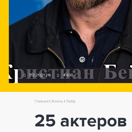
7.12.21 (21:24)
4 630
Главная
|
Жизнь
|
Лайф
25 актеров 