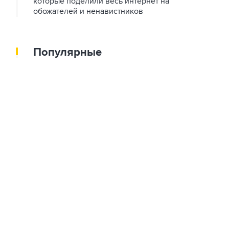
которые поделили весь интернет на
обожателей и ненавистников
Популярные