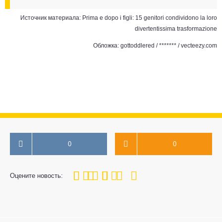
Источник материала:
Prima e dopo i figli: 15 genitori condividono la loro
divertentissima trasformazione
Обложка: gottoddlered / ******* / vecteezy.com
0
0
100
1
2
3
4
5
Оцените новость: