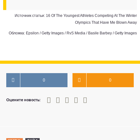
Источник статьи:
16 Of The Youngest Athletes Competing At The Winter
Olympics That Have Me Blown Away
Обложка: Epsilon / Getty Images / RvS Media / Basile Barbey / Getty Images
0
0
0
1
2
3
4
5
Оцените новость: