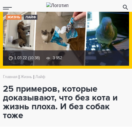
ЖИЗНЬ
ЛАЙФ
1.03.22 (10:38)
3 952
Главная
|
Жизнь
|
Лайф
25 примеров, которые
доказывают, что без кота и
жизнь плоха. И без собак
тоже