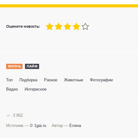
80
1
2
3
4
5
Оцените новость:
ЖИЗНЬ
ЛАЙФ
Топ
Подборка
Разное
Животные
Фотографии
Видео
Интересное
3 952
Источник —
© 1gai.ru
Автор —
Елена