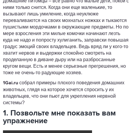
Домашние питомцы – все равно что малые дети, покой с
ними только снится. Когда они еще маленькие, то
вызывают лишь умиление, когда неуклюже
переваливаются на своих мохнатых ножках и тыкаются
пушистыми мордочками в окружающие предметы. Но по
мере взросления эти милые комочки начинают лезть
куда не надо и попросту хулиганить, заправски повышая
градус эмоций своих владельцев. Ведь вряд ли у кого-то
хватит нервов и выдержки спокойно смотреть на
проделанную в диване дыру или на разбросанные
кругом вещи. Есть и менее серьезные прегрешения, но
тоже не очень-то радующие хозяев.
собрал примеры плохого поведения домашних
1Gai.ru
животных, глядя на которое хочется спросить у их
владельцев, что они пьют для укрепления нервной
системы?
1. Позвольте мне показать вам
упражнение