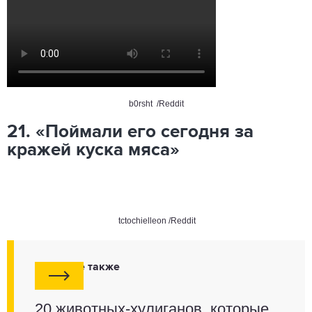
b0rsht /Reddit
21. «Поймали его сегодня за
кражей куска мяса»
tctochielleon /Reddit
Смотрите также
20 животных-хулиганов, которые