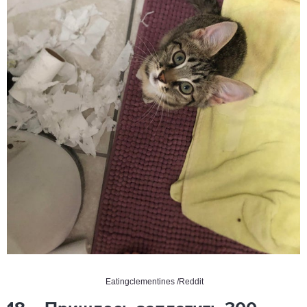
Eatingclementines /Reddit