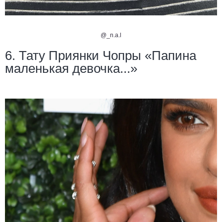
@_n.a.l
6. Тату Приянки Чопры «Папина
маленькая девочка...»