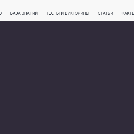
О
БАЗА ЗНАНИЙ
ТЕСТЫ И ВИКТОРИНЫ
СТАТЬИ
ФАКТ
ЕТЫ
ЖИВОТНЫЕ
ПОЛЕЗНО ЗНАТЬ
ЗАКОНОДАТЕЛЬСТВО
НОЛОГИИ