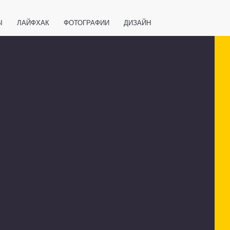
Ы
ЛАЙФХАК
ФОТОГРАФИИ
ДИЗАЙН
ВАЖНО ЗНАТЬ
СПОРТ
СМАРТФОНЫ
ПОЛЕЗНОЕ