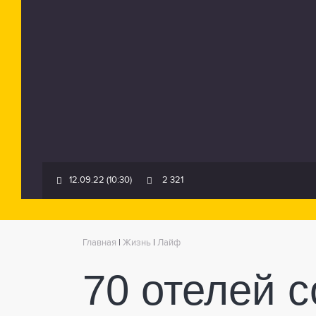
12.09.22 (10:30)
2 321
Главная
|
Жизнь
|
Лайф
70 отелей с