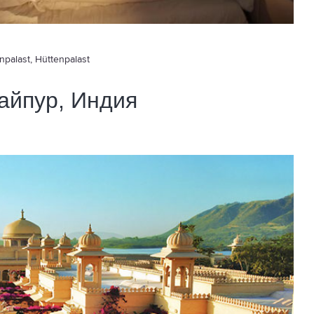
npalast, Hüttenpalast
Удайпур, Индия