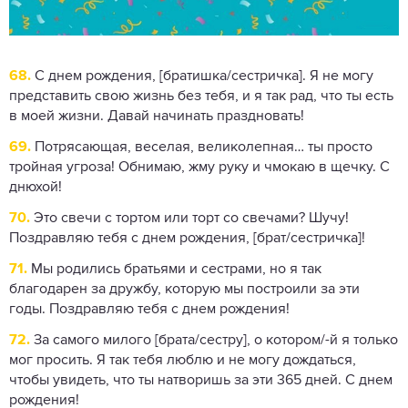
68.
С днем рождения, [братишка/сестричка]. Я не могу
представить свою жизнь без тебя, и я так рад, что ты есть
в моей жизни. Давай начинать праздновать!
69.
Потрясающая, веселая, великолепная… ты просто
тройная угроза! Обнимаю, жму руку и чмокаю в щечку. С
днюхой!
70.
Это свечи с тортом или торт со свечами? Шучу!
Поздравляю тебя с днем ​​рождения, [брат/сестричка]!
71.
Мы родились братьями и сестрами, но я так
благодарен за дружбу, которую мы построили за эти
годы. Поздравляю тебя с днем рождения!
72.
За самого милого [брата/сестру], о котором/-й я только
мог просить. Я так тебя люблю и не могу дождаться,
чтобы увидеть, что ты натворишь за эти 365 дней. С днем ​​
рождения!