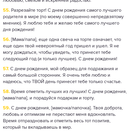
любовью, смехом и искренней радостью.
55.
Разрезайте торт! С днем ​​рождения самого лучшего
родителя в мире (по моему совершенно непредвзятому
мнению). Я люблю тебя и желаю тебе самого лучшего
дня рождения!
56.
[Мама/папа], еще одна свеча на торте означает, что
еще один твой невероятный год пришел и ушел. Я не
могу дождаться, чтобы увидеть, что принесет тебе
следующий год (и только лучшее). С днем ​​рождения!
57.
С днем ​​рождения, мой образец для подражания и
самый большой сторонник. Я очень тебя люблю и
надеюсь, что ТВОЙ день принесет тебе только счастье.
58.
Время отметить лучших из лучших! С днем ​​рождения,
[мама/папа], и порадуйся подаркам и торту.
59.
С днем ​​рождения, [мамочка/папочка]. Твоя доброта,
любовь и оптимизм не перестают меня вдохновлять.
Время отпраздновать и отметить весь тот позитив,
который ты вкладываешь в мир.