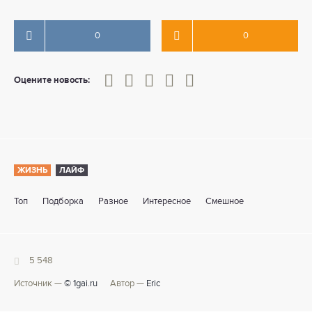
0
0
0
1
2
3
4
5
Оцените новость:
ЖИЗНЬ
ЛАЙФ
Топ
Подборка
Разное
Интересное
Смешное
5 548
Источник —
© 1gai.ru
Автор —
Eric