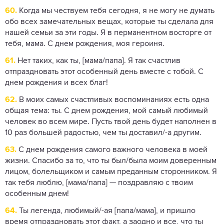
60.
Когда мы чествуем тебя сегодня, я не могу не думать
обо всех замечательных вещах, которые ты сделала для
нашей семьи за эти годы. Я в перманентном восторге от
тебя, мама. С днем рождения, моя героиня.
61.
Нет таких, как ты, [мама/папа]. Я так счастлив
отпраздновать этот особенный день вместе с тобой. С
днем рождения и всех благ!
62.
В моих самых счастливых воспоминаниях есть одна
общая тема: ты. С днем ​​рождения, мой самый любимый
человек во всем мире. Пусть твой день будет наполнен в
10 раз большей радостью, чем ты доставил/-а другим.
63.
С днем ​​рождения самого важного человека в моей
жизни. Спасибо за то, что ты был/была моим доверенным
лицом, болельщиком и самым преданным сторонником. Я
так тебя люблю, [мама/папа] — поздравляю с твоим
особенным днем!
64.
Ты легенда, любимый/-ая [папа/мама], и пришло
время отпраздновать этот факт, а заодно и все, что ты