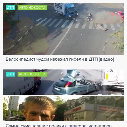
ДТП
АВТО НОВОСТИ
Велосипедист чудом избежал гибели в ДТП [видео]
ДТП
АВТО НОВОСТИ
Самые сумашедшие ролики с видеорегистраторов