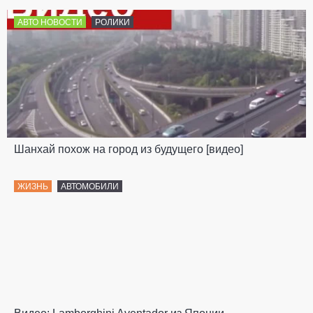
АВТО НОВОСТИ
РОЛИКИ
Шанхай похож на город из будущего [видео]
ЖИЗНЬ
АВТОМОБИЛИ