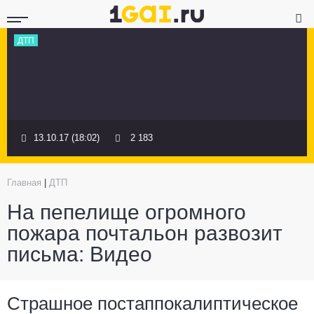
ДТП
13.10.17 (18:02)
2 183
Главная
|
ДТП
На пепелище огромного
пожара почтальон развозит
письма: Видео
Страшное постаппокалиптическое