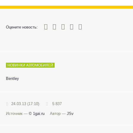
0
1
2
3
4
5
Оцените новость:
НОВИНКИ АВТОМОБИЛЕЙ
Bentley
24.03.13 (17:10)
5 837
Источник —
© 1gai.ru
Автор —
JSv