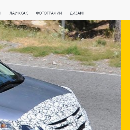
Ы
ЛАЙФХАК
ФОТОГРАФИИ
ДИЗАЙН
ВАЖНО ЗНАТЬ
СПОРТ
СМАРТФОНЫ
ПОЛЕЗНОЕ