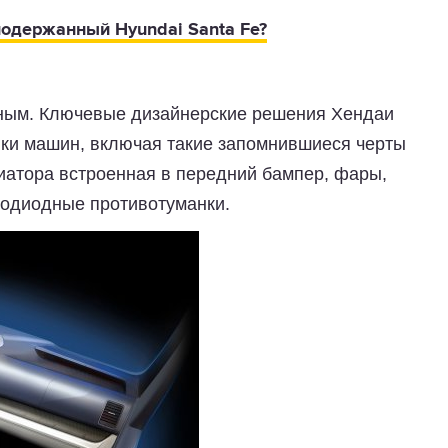
подержанный Hyundai Santa Fe?
ным. Ключевые дизайнерские решения Хендаи
йки машин, включая такие запомнившиеся черты
атора встроенная в передний бампер, фары,
тодиодные противотуманки.