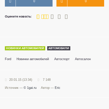
0
0
40
1
2
3
4
5
Оцените новость:
НОВИНКИ АВТОМОБИЛЕЙ
АВТОМОБИЛИ
Ford
Новинки автомобилей
Автоспорт
Автосалон
20.01.15 (13:34)
7 148
Источник —
© 1gai.ru
Автор —
Eric