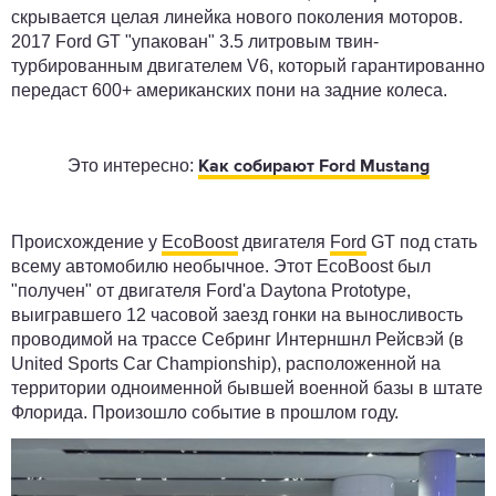
скрывается целая линейка нового поколения моторов.
2017 Ford GT "упакован" 3.5 литровым твин-
турбированным двигателем V6, который гарантированно
передаст 600+ американских пони на задние колеса.
Это интересно:
Как собирают Ford Mustang
Происхождение у
EcoBoost
двигателя
Ford
GT под стать
всему автомобилю необычное. Этот EcoBoost был
"получен" от двигателя Ford'а Daytona Prototype,
выигравшего 12 часовой заезд гонки на выносливость
проводимой на трассе Себринг Интерншнл Рейсвэй (в
United Sports Car Championship), расположенной на
территории одноименной бывшей военной базы в штате
Флорида. Произошло событие в прошлом году.