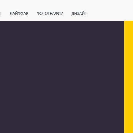
Ы
ЛАЙФХАК
ФОТОГРАФИИ
ДИЗАЙН
ВАЖНО ЗНАТЬ
СПОРТ
СМАРТФОНЫ
ПОЛЕЗНОЕ