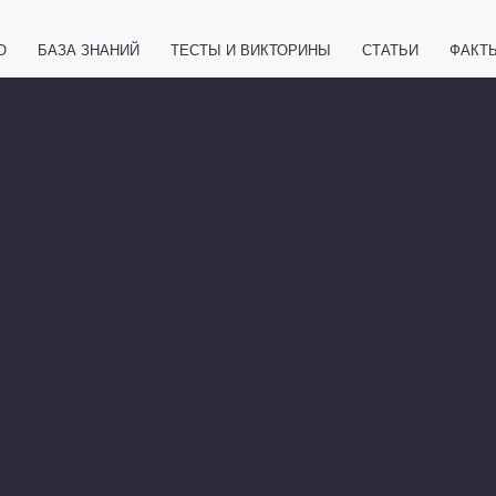
О
БАЗА ЗНАНИЙ
ТЕСТЫ И ВИКТОРИНЫ
СТАТЬИ
ФАКТ
ЕТЫ
ЖИВОТНЫЕ
ПОЛЕЗНО ЗНАТЬ
ЗАКОНОДАТЕЛЬСТВО
НОЛОГИИ