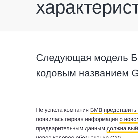
характерис
Следующая модель Б
кодовым названием G
Не успела компания
БМВ
представить
появилась первая информация
о ново
предварительным данным
должна выйт
новое кодовое обозначение G20.