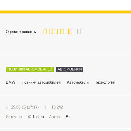
80
1
2
3
4
5
Оцените новость:
НОВИНКИ АВТОМОБИЛЕЙ
АВТОМОБИЛИ
BMW
Новинки автомобилей
Автомобили
Технологии
25.05.15 (17:17)
13 242
Источник —
© 1gai.ru
Автор —
Eric