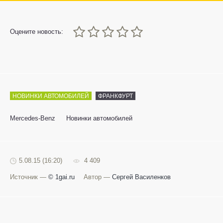
0
1
2
3
4
5
Оцените новость:
НОВИНКИ АВТОМОБИЛЕЙ
ФРАНКФУРТ
Mercedes-Benz
Новинки автомобилей
5.08.15 (16:20)
4 409
Источник —
© 1gai.ru
Автор —
Сергей Василенков