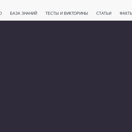
О
БАЗА ЗНАНИЙ
ТЕСТЫ И ВИКТОРИНЫ
СТАТЬИ
ФАКТ
ЕТЫ
ЖИВОТНЫЕ
ПОЛЕЗНО ЗНАТЬ
ЗАКОНОДАТЕЛЬСТВО
НОЛОГИИ