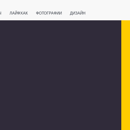
Ы
ЛАЙФХАК
ФОТОГРАФИИ
ДИЗАЙН
ВАЖНО ЗНАТЬ
СПОРТ
СМАРТФОНЫ
ПОЛЕЗНОЕ