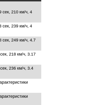
9
сек,
210
км/ч,
4
3
сек,
239
км/ч,
4
8
сек,
249
км/ч,
4.7
6
сек,
218
км/ч,
3.17
7
сек,
236
км/ч,
3.4
характеристики
характеристики