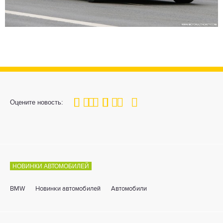
100
1
2
3
4
5
Оцените новость:
НОВИНКИ АВТОМОБИЛЕЙ
BMW
Новинки автомобилей
Автомобили