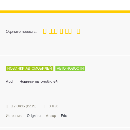
100
1
2
3
4
5
Оцените новость:
НОВИНКИ АВТОМОБИЛЕЙ
АВТО НОВОСТИ
Audi
Новинки автомобилей
22.04.16 (15:35)
9 836
Источник —
© 1gai.ru
Автор —
Eric