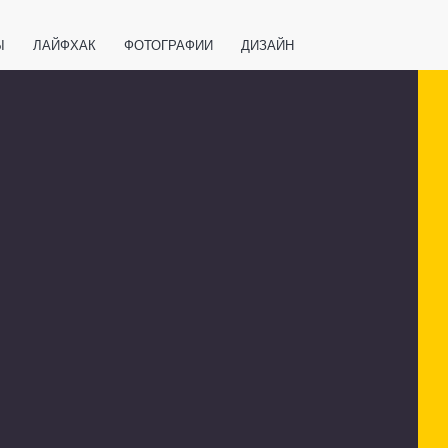
Ы
ЛАЙФХАК
ФОТОГРАФИИ
ДИЗАЙН
ВАЖНО ЗНАТЬ
СПОРТ
СМАРТФОНЫ
ПОЛЕЗНОЕ