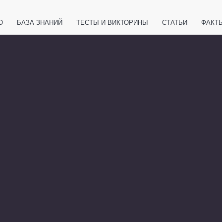
О
БАЗА ЗНАНИЙ
ТЕСТЫ И ВИКТОРИНЫ
СТАТЬИ
ФАКТ
ЕТЫ
ЖИВОТНЫЕ
ПОЛЕЗНО ЗНАТЬ
ЗАКОНОДАТЕЛЬСТВО
НОЛОГИИ