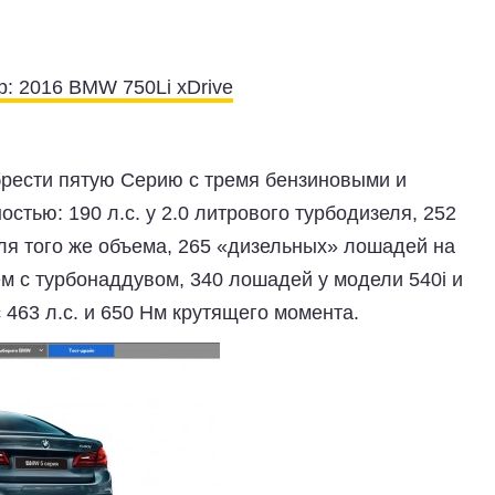
: 2016 BMW 750Li xDrive
брести пятую Серию с тремя бензиновыми и
тью: 190 л.с. у 2.0 литрового турбодизеля, 252
еля того же объема, 265 «дизельных» лошадей на
м с турбонаддувом, 340 лошадей у модели 540i и
 463 л.с. и 650 Нм крутящего момента.