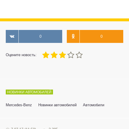
0
0
60
1
2
3
4
5
Оцените новость:
НОВИНКИ АВТОМОБИЛЕЙ
Mercedes-Benz
Новинки автомобилей
Автомобили