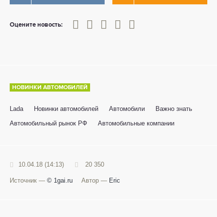
0
1
2
3
4
5
Оцените новость:
НОВИНКИ АВТОМОБИЛЕЙ
Lada
Новинки автомобилей
Автомобили
Важно знать
Автомобильный рынок РФ
Автомобильные компании
10.04.18 (14:13)
20 350
Источник —
© 1gai.ru
Автор —
Eric