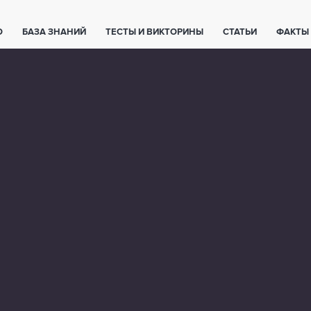
О
БАЗА ЗНАНИЙ
ТЕСТЫ И ВИКТОРИНЫ
СТАТЬИ
ФАКТЫ
ЕТЫ
ЖИВОТНЫЕ
ПОЛЕЗНО ЗНАТЬ
ЗАКОНОДАТЕЛЬСТВО
НОЛОГИИ