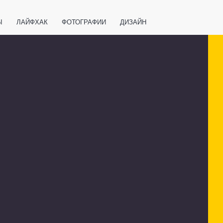
Ы
ЛАЙФХАК
ФОТОГРАФИИ
ДИЗАЙН
ВАЖНО ЗНАТЬ
СПОРТ
СМАРТФОНЫ
ПОЛЕЗНОЕ