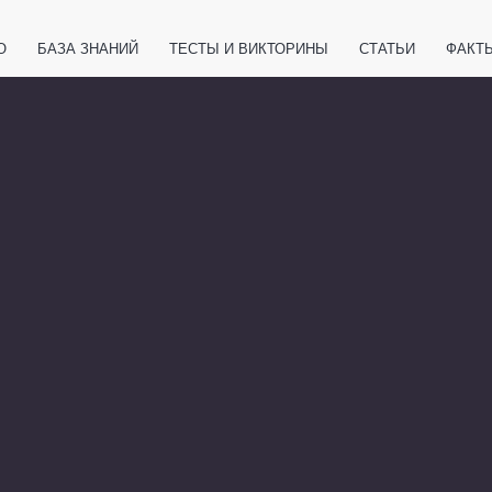
О
БАЗА ЗНАНИЙ
ТЕСТЫ И ВИКТОРИНЫ
СТАТЬИ
ФАКТ
ЕТЫ
ЖИВОТНЫЕ
ПОЛЕЗНО ЗНАТЬ
ЗАКОНОДАТЕЛЬСТВО
НОЛОГИИ