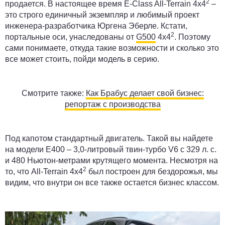
2
продается. В настоящее время E-Class All-Terrain 4x4
–
это строго единичный экземпляр и любимый проект
инженера-разработчика Юргена Эберле. Кстати,
2
портальные оси, унаследованы от
G500
4x4
. Поэтому
сами понимаете, откуда такие возможности и сколько это
все может стоить, пойди модель в серию.
Смотрите также:
Как Брабус делает свой бизнес:
репортаж с производства
Под капотом стандартный двигатель. Такой вы найдете
на модели Е400 – 3,0-литровый твин-турбо V6 с 329 л. с.
и 480 Ньютон-метрами крутящего момента. Несмотря на
2
то, что All-Terrain 4x4
был построен для бездорожья, мы
видим, что внутри он все также остается бизнес классом.