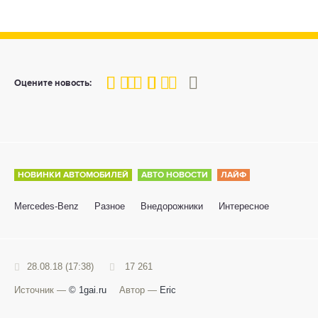
80
1
2
3
4
5
Оцените новость:
НОВИНКИ АВТОМОБИЛЕЙ
АВТО НОВОСТИ
ЛАЙФ
Mercedes-Benz
Разное
Внедорожники
Интересное
28.08.18 (17:38)
17 261
Источник —
© 1gai.ru
Автор —
Eric