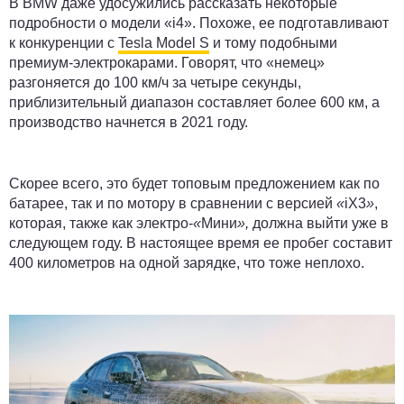
В BMW даже удосужились рассказать некоторые
подробности о модели «i4». Похоже, ее подготавливают
к конкуренции с
Tesla Model S
и тому подобными
премиум-электрокарами. Говорят, что «немец»
разгоняется до 100 км/ч за четыре секунды,
приблизительный диапазон составляет более 600 км, а
производство начнется в 2021 году.
Скорее всего, это будет топовым предложением как по
батарее, так и по мотору в сравнении с версией
«
iX3
»
,
которая, также как электро-
«
Мини
»,
должна выйти уже в
следующем году. В настоящее время ее пробег составит
400 километров на одной зарядке, что тоже неплохо.