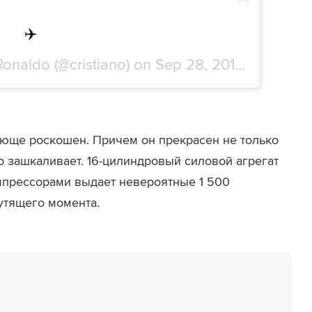
✈️
 Ronaldo
(@cristiano) on
Sep 28, 2017 at 12:24pm PDT
юще роскошен. Причем он прекрасен не только
о зашкаливает. 16-цилиндровый силовой агрегат
мпрессорами выдает невероятные 1 500
утящего момента.