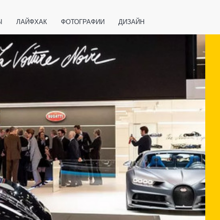
Ы
ЛАЙФХАК
ФОТОГРАФИИ
ДИЗАЙН
ВАЖНО ЗНАТЬ
СПОРТ
СМАРТФОНЫ
ПОЛЕЗНОЕ