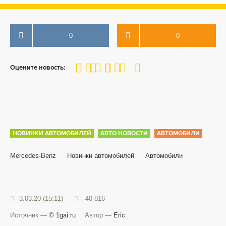
0
0
100
1
2
3
4
5
Оцените новость:
НОВИНКИ АВТОМОБИЛЕЙ
АВТО НОВОСТИ
АВТОМОБИЛИ
Mercedes-Benz
Новинки автомобилей
Автомобили
3.03.20 (15:11)
40 816
Источник —
© 1gai.ru
Автор —
Eric