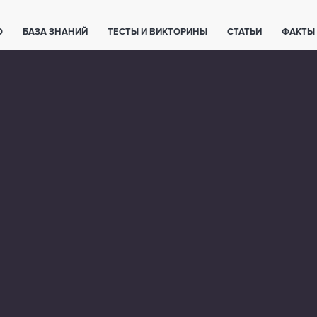
О
БАЗА ЗНАНИЙ
ТЕСТЫ И ВИКТОРИНЫ
СТАТЬИ
ФАКТЫ
ЕТЫ
ЖИВОТНЫЕ
ПОЛЕЗНО ЗНАТЬ
ЗАКОНОДАТЕЛЬСТВО
НОЛОГИИ