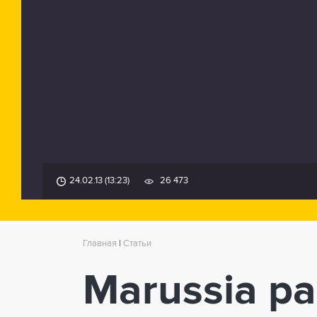
24.02.13 (13:23)
26 473
Главная
|
Статьи
Marussia р