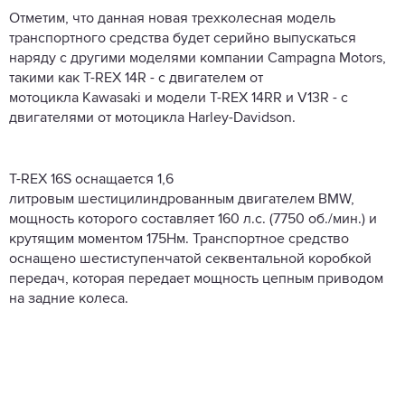
Отметим, что данна
я новая трехколесная модель
транспортного средства будет серийно выпускаться
наряду с другими моделями компании
Campagna
Motors,
такими как T-REX 14R - с двигателем от
мотоцикла Kawasaki и модели T-REX 14
RR
и V13R - с
двигателями от мотоцикла
Harley-Davidson
.
T-REX 16S оснащается 1,6
литровым
шестицилиндрованным
двигателем BMW,
мощность которого составляет 160 л.с. (7750 об./мин.) и
крутящим моментом 175Нм. Транспортное средство
оснащено
шестиступенчатой
​​секвентальной
коробкой
передач, которая передает мощность цепным приводом
на задние колеса.