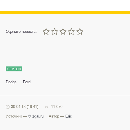
0
1
2
3
4
5
Оцените новость:
СТАТЬИ
Dodge
Ford
30.04.13 (16:41)
11 070
Источник —
© 1gai.ru
Автор —
Eric