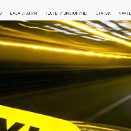
О
БАЗА ЗНАНИЙ
ТЕСТЫ И ВИКТОРИНЫ
СТАТЬИ
ФАКТ
ЕТЫ
ЖИВОТНЫЕ
ПОЛЕЗНО ЗНАТЬ
ЗАКОНОДАТЕЛЬСТВО
НОЛОГИИ