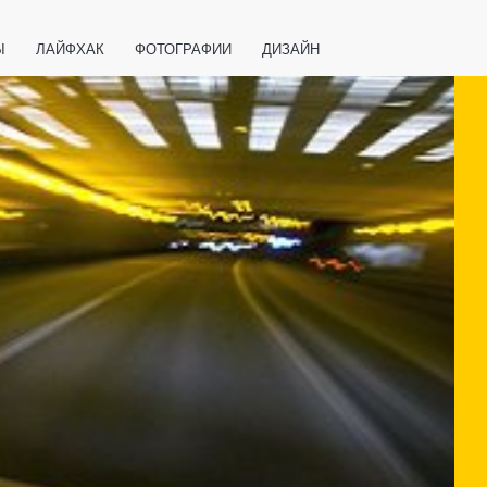
Ы
ЛАЙФХАК
ФОТОГРАФИИ
ДИЗАЙН
ВАЖНО ЗНАТЬ
СПОРТ
СМАРТФОНЫ
ПОЛЕЗНОЕ