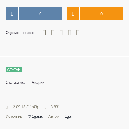
0
0
0
1
2
3
4
5
Оцените новость:
СТАТЬИ
Статистика
Аварии
12.09.13 (11:43)
3 831
Источник —
© 1gai.ru
Автор —
1gai