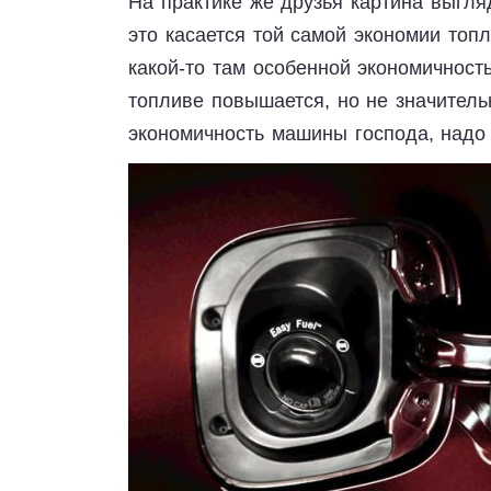
На практике же друзья картина выгля
это касается той самой экономии топ
какой-то там особенной экономичност
топливе повышается, но не значительн
экономичность машины господа, надо 