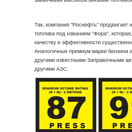
заканчивая высокооктановым топливом
Так, компания "Роснефть" продвигает
топлива под нзванием "Фора", которая
качеству и эффективности существенн
Аналогичные премиум марки бензина и
другими известными Заправочными автос
другими АЗС.