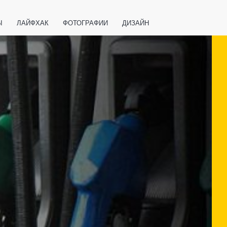
Ы
ЛАЙФХАК
ФОТОГРАФИИ
ДИЗАЙН
ВАЖНО ЗНАТЬ
СПОРТ
СМАРТФОНЫ
ПОЛЕЗНОЕ