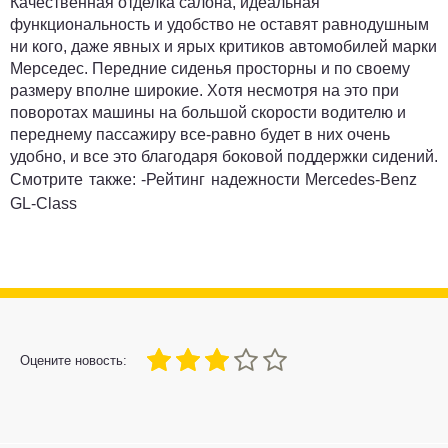
Качественная отделка салона, идеальная
функциональность и удобство не оставят равнодушным
ни кого, даже явных и ярых критиков автомобилей марки
Мерседес. Передние сиденья просторны и по своему
размеру вполне широкие. Хотя несмотря на это при
поворотах машины на большой скорости водителю и
переднему пассажиру все-равно будет в них очень
удобно, и все это благодаря боковой поддержки сидений.
Смотрите также: -
Рейтинг надежности Mercedes-Benz
GL-Class
60
1
2
3
4
5
Оцените новость: