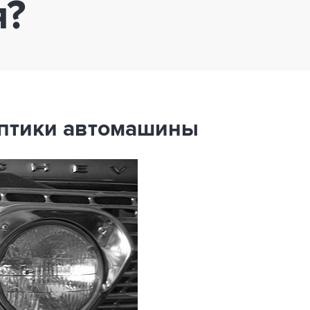
я?
оптики автомашины