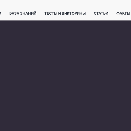
О
БАЗА ЗНАНИЙ
ТЕСТЫ И ВИКТОРИНЫ
СТАТЬИ
ФАКТЫ
ЕТЫ
ЖИВОТНЫЕ
ПОЛЕЗНО ЗНАТЬ
ЗАКОНОДАТЕЛЬСТВО
НОЛОГИИ