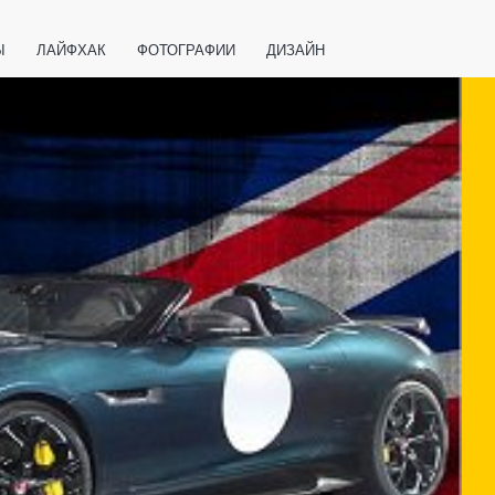
Ы
ЛАЙФХАК
ФОТОГРАФИИ
ДИЗАЙН
ВАЖНО ЗНАТЬ
СПОРТ
СМАРТФОНЫ
ПОЛЕЗНОЕ