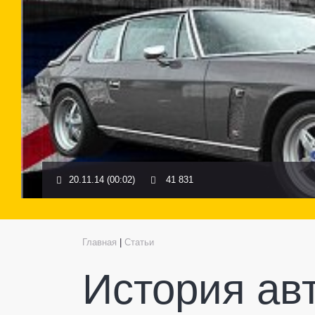
20.11.14 (00:02)
41 831
Главная
|
Статьи
История ав