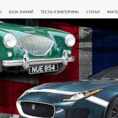
О
БАЗА ЗНАНИЙ
ТЕСТЫ И ВИКТОРИНЫ
СТАТЬИ
ФАКТ
ЕТЫ
ЖИВОТНЫЕ
ПОЛЕЗНО ЗНАТЬ
ЗАКОНОДАТЕЛЬСТВО
НОЛОГИИ