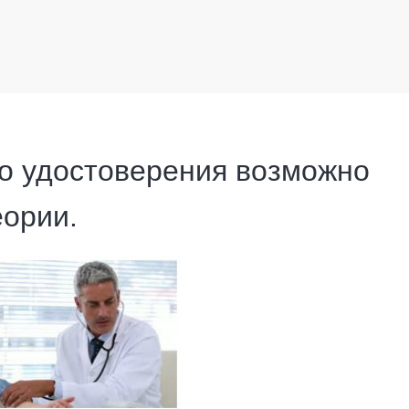
го удостоверения возможно
еории.