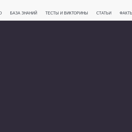
О
БАЗА ЗНАНИЙ
ТЕСТЫ И ВИКТОРИНЫ
СТАТЬИ
ФАКТ
ЕТЫ
ЖИВОТНЫЕ
ПОЛЕЗНО ЗНАТЬ
ЗАКОНОДАТЕЛЬСТВО
НОЛОГИИ