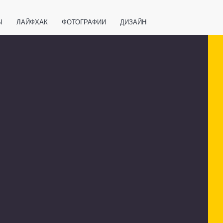
Ы
ЛАЙФХАК
ФОТОГРАФИИ
ДИЗАЙН
ВАЖНО ЗНАТЬ
СПОРТ
СМАРТФОНЫ
ПОЛЕЗНОЕ