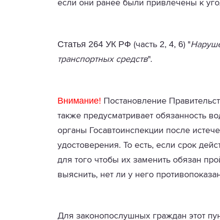
если они ранее были привлечены к уго
Статья 264 УК РФ
2
4
6
(часть
,
,
) "
Наруше
транспортных средств
".
Внимание!
Постановление Правительст
также предусматривает обязанность во
органы Госавтоинспекции после истече
удостоверения. То есть, если срок дейст
для того чтобы их заменить обязан пр
выяснить, нет ли у него противопоказ
Для законопослушных граждан этот пунк