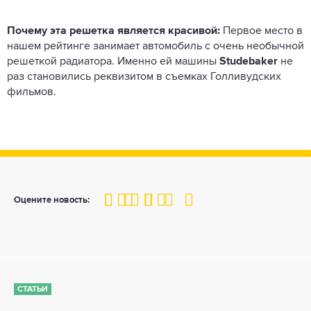
Почему эта решетка является красивой:
Первое место в
нашем рейтинге занимает автомобиль с очень необычной
решеткой радиатора. Именно ей машины
Studebaker
не
раз становились реквизитом в съемках Голливудских
фильмов.
100
1
2
3
4
5
Оцените новость:
СТАТЬИ