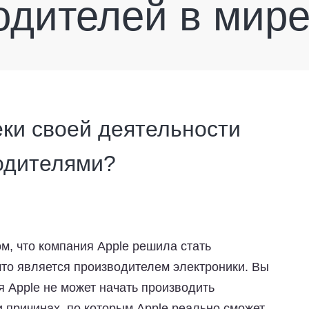
одителей в мир
еки своей деятельности
одителями?
м, что компания Apple решила стать
что является производителем электроники. Вы
ия Apple не может начать производить
 причинах, по которым Apple реально сможет