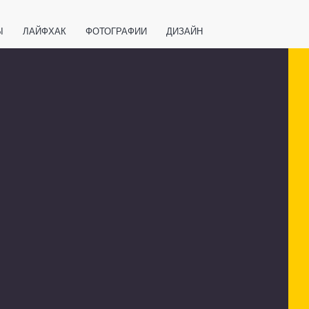
Ы
ЛАЙФХАК
ФОТОГРАФИИ
ДИЗАЙН
ВАЖНО ЗНАТЬ
СПОРТ
СМАРТФОНЫ
ПОЛЕЗНОЕ