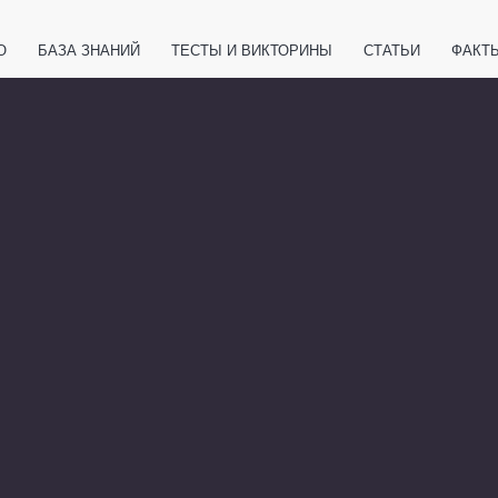
О
БАЗА ЗНАНИЙ
ТЕСТЫ И ВИКТОРИНЫ
СТАТЬИ
ФАКТ
ЕТЫ
ЖИВОТНЫЕ
ПОЛЕЗНО ЗНАТЬ
ЗАКОНОДАТЕЛЬСТВО
НОЛОГИИ