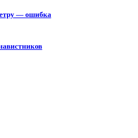
метру — ошибка
енавистников