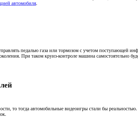
ацией автомобиля
.
 управлять педалью газа или тормозом с учетом поступающей ин
околения. При таком круиз-контроле машина самостоятельно буд
илей
ости, то тогда автомобильные видеоигры стали бы реальностью
нок.