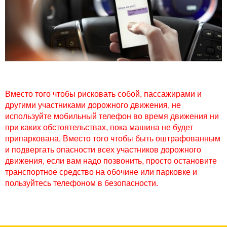
Вместо того чтобы рисковать собой, пассажирами и
другими участниками дорожного движения, не
используйте мобильный телефон во время движения ни
при каких обстоятельствах, пока машина не будет
припаркована. Вместо того чтобы быть оштрафованным
и подвергать опасности всех участников дорожного
движения, если вам надо позвонить, просто остановите
транспортное средство на обочине или парковке и
пользуйтесь телефоном в безопасности.