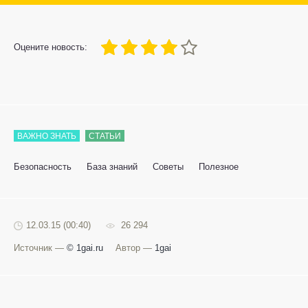
80
1
2
3
4
5
Оцените новость:
ВАЖНО ЗНАТЬ
СТАТЬИ
Безопасность
База знаний
Советы
Полезное
12.03.15 (00:40)
26 294
Источник —
© 1gai.ru
Автор —
1gai