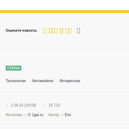
80
1
2
3
4
5
Оцените новость:
СТАТЬИ
Технологии
Автомобили
Интересное
1.04.15 (19:59)
15 713
Источник —
© 1gai.ru
Автор —
Eric