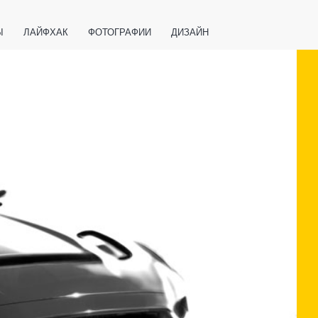
Ы
ЛАЙФХАК
ФОТОГРАФИИ
ДИЗАЙН
ВАЖНО ЗНАТЬ
СПОРТ
СМАРТФОНЫ
ПОЛЕЗНОЕ