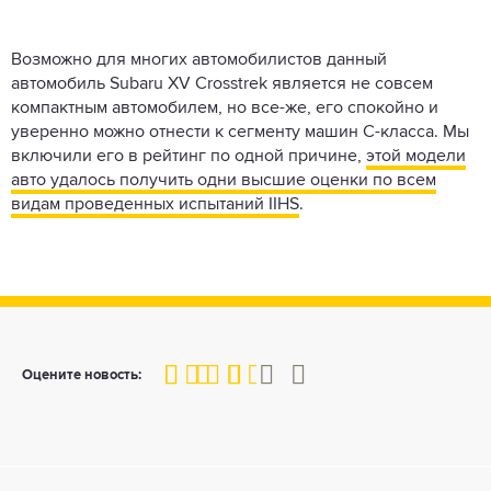
Возможно для многих автомобилистов данный
автомобиль Subaru XV Crosstrek является не совсем
компактным автомобилем, но все-же, его спокойно и
уверенно можно отнести к сегменту машин С-класса. Мы
включили его в рейтинг по одной причине,
этой модели
авто удалось получить одни высшие оценки по всем
видам проведенных испытаний IIHS
.
60
1
2
3
4
5
Оцените новость: