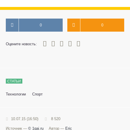
0
0
0
1
2
3
4
5
Оцените новость:
СТАТЬИ
Технологии
Спорт
10.07.15 (16:50)
8 520
Источник —
© 1gai.ru
Автор —
Eric