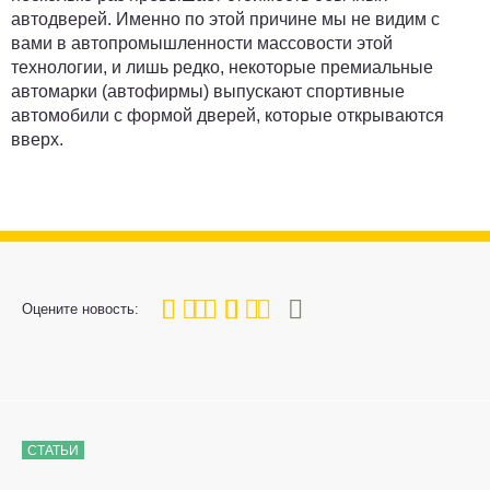
автодверей. Именно по этой причине мы не видим с
вами в автопромышленности массовости этой
технологии, и лишь редко, некоторые премиальные
автомарки (автофирмы) выпускают спортивные
автомобили с формой дверей, которые открываются
вверх.
80
1
2
3
4
5
Оцените новость:
СТАТЬИ