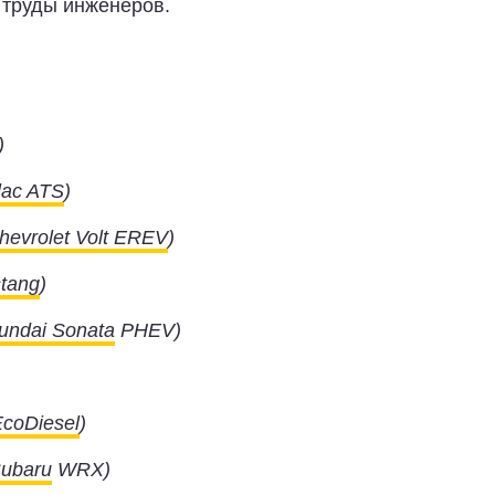
 труды инженеров.
)
lac ATS
)
hevrolet Volt EREV
)
tang
)
undai Sonata
PHEV)
coDiesel
)
ubaru
WRX)