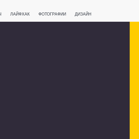
Ы
ЛАЙФХАК
ФОТОГРАФИИ
ДИЗАЙН
ВАЖНО ЗНАТЬ
СПОРТ
СМАРТФОНЫ
ПОЛЕЗНОЕ