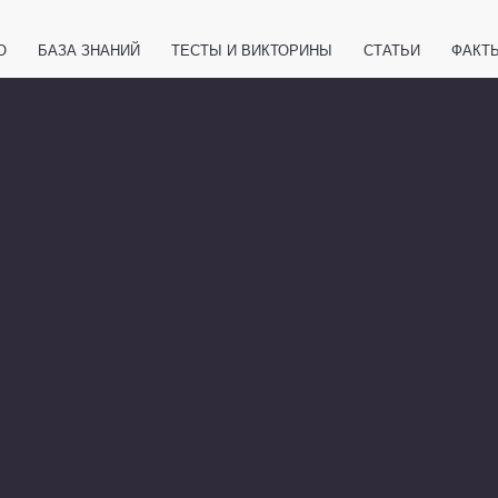
О
БАЗА ЗНАНИЙ
ТЕСТЫ И ВИКТОРИНЫ
СТАТЬИ
ФАКТ
ЕТЫ
ЖИВОТНЫЕ
ПОЛЕЗНО ЗНАТЬ
ЗАКОНОДАТЕЛЬСТВО
НОЛОГИИ